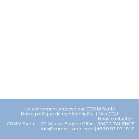
Un évènement proposé par
COMM Santé
Notre politique de confidentialité
|
Nos CGU
Nous contacter :
COMM Santé – 32-34 rue Eugène Olibet, 33400 TALENCE
info@comm-sante.com
|
+33 5 57 97 19 19