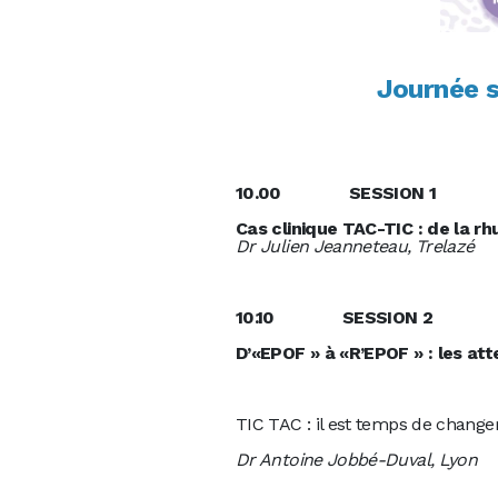
Journée s
10.00 S
Cas clinique TAC-TIC : de la r
Dr Julien Jeanneteau, Trelazé
10.10 S
D’«EPOF » à «R’EPOF » : les at
TIC TAC : il est temps de chang
Dr Antoine Jobbé-Duval, Lyon