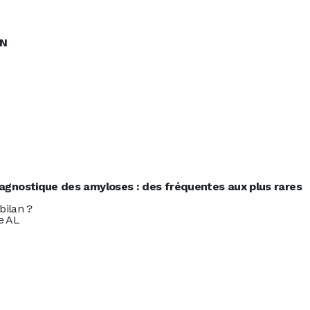
e CAMELEON
ESSION 4
gnostique des amyloses : des fréquentes aux plus rares
bilan ?
e AL