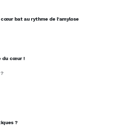
ESSION 5
e cœur bat au rythme de l’amylose
ESSION 6
 du cœur !
 ?
ESSION 7
tiques ?